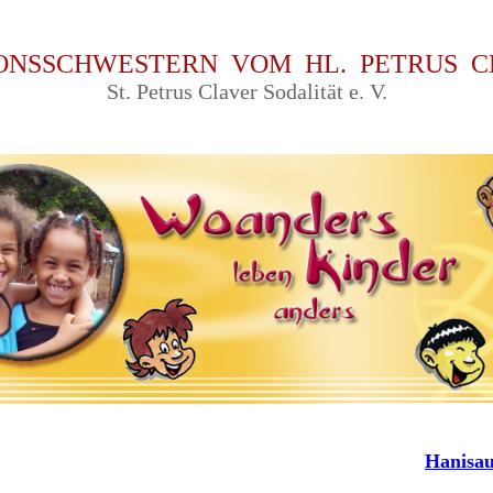
IONSSCHWESTERN VOM HL. PETRUS C
St. Petrus Claver Sodalit
ät
e. V
.
Hanisa