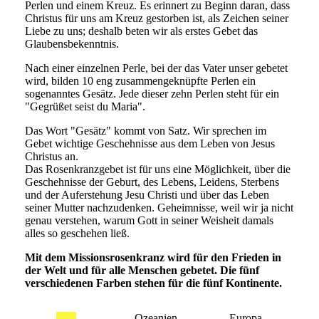
Perlen und einem Kreuz. Es erinnert zu Beginn daran, dass
Christus für uns am Kreuz gestorben ist, als Zeichen seiner
Liebe zu uns; deshalb beten wir als erstes Gebet das
Glaubensbekenntnis.
Nach einer einzelnen Perle, bei der das Vater unser gebetet
wird, bilden 10 eng zusammengeknüpfte Perlen ein
sogenanntes Gesätz. Jede dieser zehn Perlen steht für ein
"Gegrüßet seist du Maria".
Das Wort "Gesätz" kommt von Satz. Wir sprechen im
Gebet wichtige Geschehnisse aus dem Leben von Jesus
Christus an.
Das Rosenkranzgebet ist für uns eine Möglichkeit, über die
Geschehnisse der Geburt, des Lebens, Leidens, Sterbens
und der Auferstehung Jesu Christi und über das Leben
seiner Mutter nachzudenken. Geheimnisse, weil wir ja nicht
genau verstehen, warum Gott in seiner Weisheit damals
alles so geschehen ließ.
Mit dem Missionsrosenkranz wird für den Frieden in
der Welt und für alle Menschen gebetet. Die fünf
verschiedenen Farben stehen für die fünf Kontinente.
Ozeanien
Europa